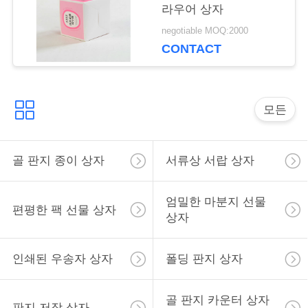
라우어 상자
뉴
negotiable MOQ:2000
CONTACT
스
모든
사
이
골 판지 종이 상자
서류상 서랍 상자
트
맵
엄밀한 마분지 선물
편평한 팩 선물 상자
상자
PRIVACY
인쇄된 우송자 상자
폴딩 판지 상자
POLICY
골 판지 카운터 상자
판지 저장 상자