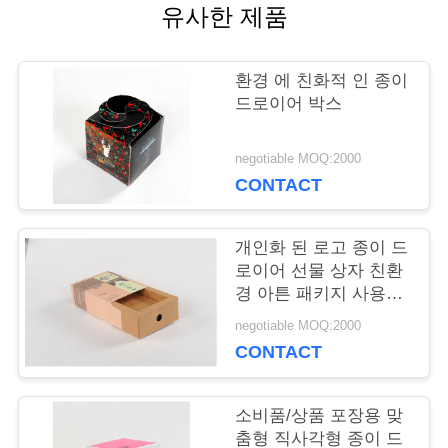
유사한 제품
품
환경 에 친화적 인 종이
질
드로이어 박스
관
negotiable MOQ:2000
리
CONTACT
연
개인화 된 로고 종이 드
로이어 선물 상자 친환
락
경 아튼 패키지 사용자
정의 색상
negotiable MOQ:2000
주
CONTACT
세
소비품/상품 포장용 맞
요
춤형 직사각형 종이 드