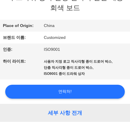
우
회색 보드
리
에
Place of Origin:
China
브랜드 이름:
Customized
대
인증:
ISO9001
하
하이 라이트:
,
사용자 지정 로고 직사각형 종이 드로어 박스
여
,
단층 직사각형 종이 드로어 박스
ISO9001 종이 드라워 상자
공
연락처!
장
여
세부 사항 전개
행