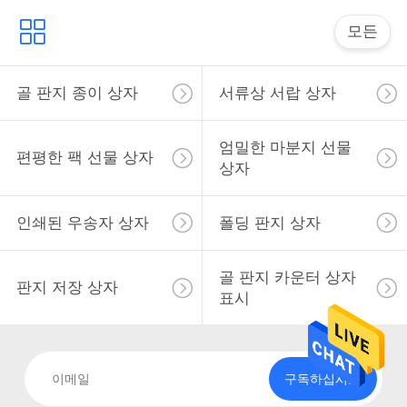
스
모든
사
골 판지 종이 상자
서류상 서랍 상자
이
트
엄밀한 마분지 선물
편평한 팩 선물 상자
상자
맵
인쇄된 우송자 상자
폴딩 판지 상자
PRIVACY
POLICY
골 판지 카운터 상자
판지 저장 상자
표시
구독하십시오