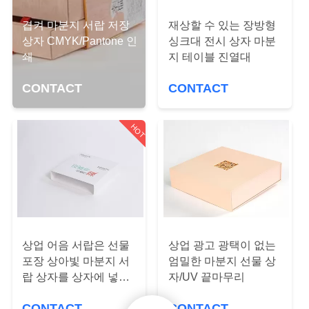
리
겹켜 마분지 서랍 저장
재상할 수 있는 장방형
상자 CMYK/Pantone 인
싱크대 전시 상자 마분
에
쇄
지 테이블 진열대
대
CONTACT
CONTACT
하
여
HOT
공
장
여
상업 어음 서랍은 선물
상업 광고 광택이 없는
행
포장 상아빛 마분지 서
엄밀한 마분지 선물 상
랍 상자를 상자에 넣습
자/UV 끝마무리
니다
CONTACT
CONTACT