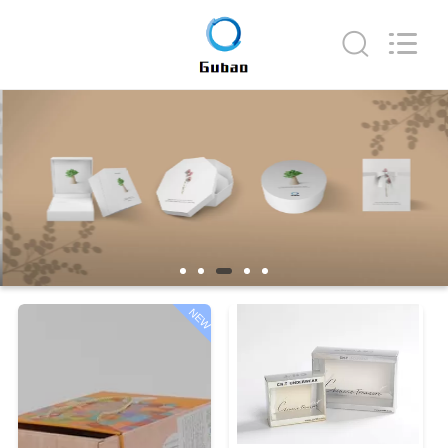
©
2020
-
2026
Shanghai
Maidun
Packaging
Co.,Ltd.
집
All
Rights
Reserved.
제
품
동
NEW
영
상
우