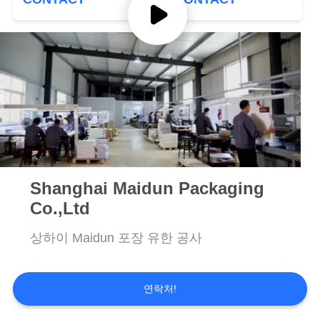
품
질
관
리
연
락
Shanghai Maidun Packaging
주
Co.,Ltd
세
상하이 Maidun 포장 유한 공사
요
연락처!
뉴