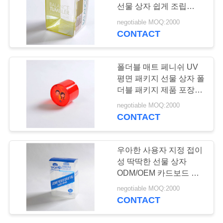
품
선물 상자 쉽게 조립
질
ODM / OEM 디자인
negotiable MOQ:2000
CONTACT
41
관
리
인쇄된 우송자 상자
폴더블 매트 페니쉬 UV
평면 패키지 선물 상자 폴
더블 패키지 제품 포장용
연
선물 상자
negotiable MOQ:2000
락
CONTACT
주
23
우아한 사용자 지정 접이
세
성 딱딱한 선물 상자
폴딩 판지 상자
요
ODM/OEM 카드보드 포
장 솔루션
negotiable MOQ:2000
CONTACT
뉴