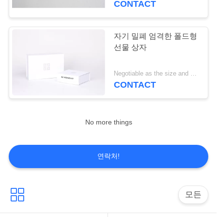
CONTACT
23
재생된 종이 포장 상
자기 밀폐 엄격한 폴드형
선물 상자
자
Negotiable as the size and quantity MOQ:2000 PC
CONTACT
20
No more things
음식 급료 판지 상자
연락처!
모든