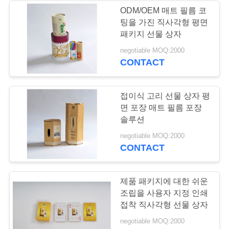
스
ODM/OEM 매트 필름 코
팅을 가진 직사각형 평면
12
패키지 선물 상자
사
negotiable MOQ:2000
판지 저장 상자
이
CONTACT
트
접이식 고리 선물 상자 평
맵
면 포장 매트 필름 포장
솔루션
PRIVACY
33
negotiable MOQ:2000
CONTACT
골 판지 카운터 상자
POLICY
표시
제품 패키지에 대한 쉬운
조립을 사용자 지정 인쇄
접착 직사각형 선물 상자
negotiable MOQ:2000