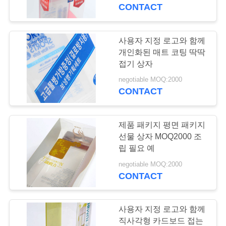
CONTACT
리
에
사용자 지정 로고와 함께
24
대
개인화된 매트 코팅 딱딱
접기 상자
편평한 팩 선물 상자
하
negotiable MOQ:2000
CONTACT
여
제품 패키지 평면 패키지
공
선물 상자 MOQ2000 조
장
립 필요 예
84
negotiable MOQ:2000
엄밀한 마분지 선물
여
CONTACT
행
상자
사용자 지정 로고와 함께
직사각형 카드보드 접는