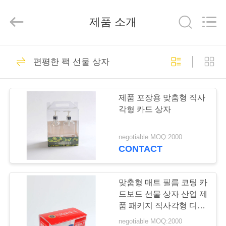
©
2020
-
제품 소개
2026
Shanghai
Maidun
Packaging
Co.,Ltd.
집
15
All
Rights
편평한 팩 선물 상자
Reserved.
골 판지 종이 상자
제
제품 포장용 맞춤형 직사
품
각형 카드 상자
negotiable MOQ:2000
동
CONTACT
37
영
상
맞춤형 매트 필름 코팅 카
서류상 서랍 상자
드보드 선물 상자 산업 제
품 패키지 직사각형 디자
인
우
negotiable MOQ:2000