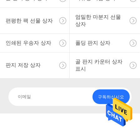
리
엄밀한 마분지 선물
에
편평한 팩 선물 상자
상자
대
인쇄된 우송자 상자
폴딩 판지 상자
하
여
골 판지 카운터 상자
판지 저장 상자
표시
공
장
구독하십시오
여
행